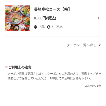
この店舗情報をシェアする
長崎卓袱コース【梅】
【4名様以上】コース利用限定♪飲み放題＋2000円（税込
8,000円
(税込)
み） | 日本料理・長崎伝統料理 割烹とし
長崎県長崎市中町5-22
13品
2～25名
https://kappoutoshi.owst.jp/coupons/196372691
お店情報をコピー
クーポン一覧へ戻る
ご利用上の注意
クーポン情報は更新されます。クーポンをご利用の方は、画面キャプチャ
閉じる
機能などで保存していただくか、印刷して来店時にお持ち下さい。
2026/02/05 更新