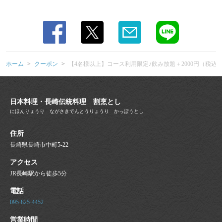
ホーム
クーポン
【4名様以上】コース利用限定♪飲み放題＋2000円（税込
日本料理・長崎伝統料理 割烹とし
にほんりょうり ながさきでんとうりょうり かっぽうとし
住所
長崎県長崎市中町5-22
アクセス
JR長崎駅から徒歩5分
電話
095-825-4452
営業時間